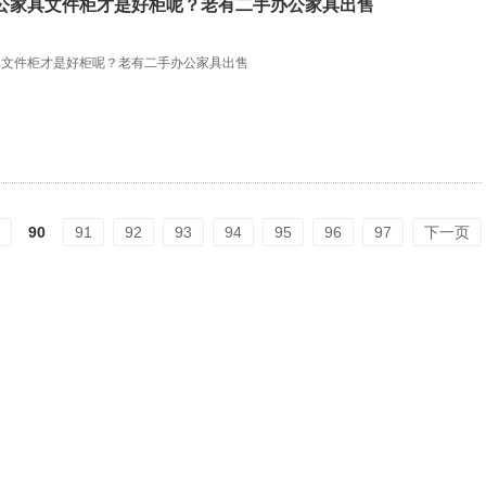
公家具文件柜才是好柜呢？老有二手办公家具出售
具文件柜才是好柜呢？老有二手办公家具出售
90
91
92
93
94
95
96
97
下一页