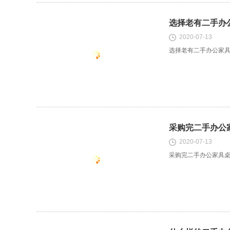
选择老有二手办
2020-07-13
选择老有二手办公家
采购完二手办公
2020-07-13
采购完二手办公家具