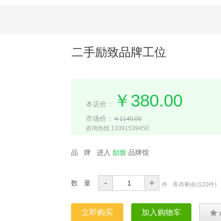
二手励致品牌工位
￥380.00
本店价：
市场价：
￥1140.00
咨询热线:13391539450
品 牌
进入
励致
品牌馆
-
+
数 量
件
库存剩余(
120件
)
立即购买
加入购物车
