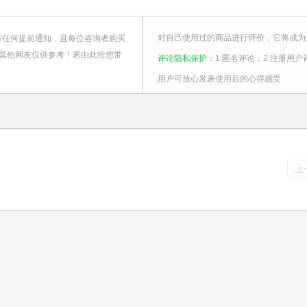
对自己使用过的商品进行评价，它将成为
有任何提前通知，且每位咨询者购买
其他网友仅供参考！若由此给您带
评论隐私保护：
1.匿名评论；2.注册用户
用户可放心发表使用后的心得感受
上