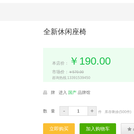
全新休闲座椅
￥190.00
本店价：
市场价：
￥570.00
咨询热线:13391539450
品 牌
进入
国产
品牌馆
-
+
数 量
件
库存剩余(
500件
)
立即购买
加入购物车
