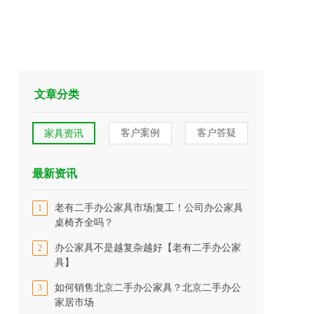
文章分类
客户案例
客户答疑
家具资讯
最新资讯
老有二手办公家具市场|复工！公司办公家具
1
桌椅齐全吗？
办公家具不是越复杂越好【老有二手办公家
2
具】
如何销售北京二手办公家具？北京二手办公
3
家居市场