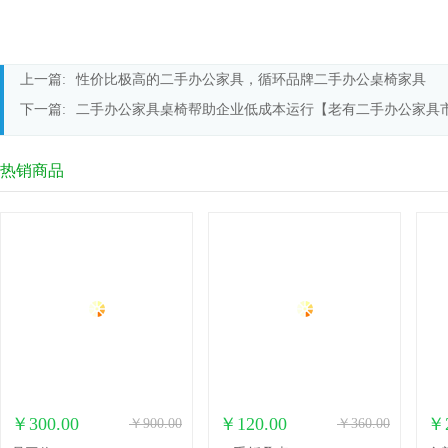
上一篇:
性价比极高的二手办公家具，循环品牌二手办公桌椅家具
下一篇:
二手办公家具桌椅帮助企业低成本运行【老有二手办公家具
热销商品
￥300.00
￥120.00
￥2
￥900.00
￥360.00