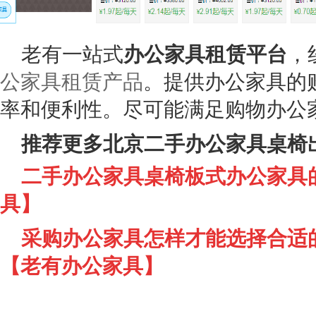
老有
一站式
办公家具租赁平台
，
公家具租赁产品
。提供办公家具的
率和便利性。尽可能满足购物办公
推荐更多北京二手办公家具桌椅
二手办公家具桌椅板式办公家具
具】
采购办公家具怎样才能选择合适
【老有办公家具】