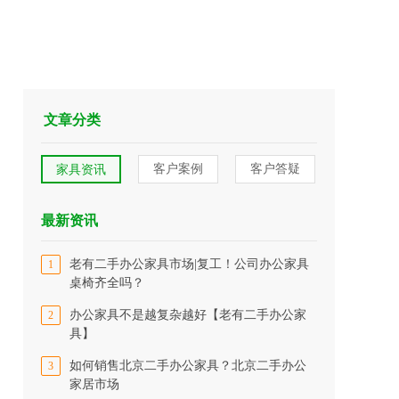
文章分类
客户案例
客户答疑
家具资讯
最新资讯
老有二手办公家具市场|复工！公司办公家具
1
桌椅齐全吗？
办公家具不是越复杂越好【老有二手办公家
2
具】
如何销售北京二手办公家具？北京二手办公
3
家居市场