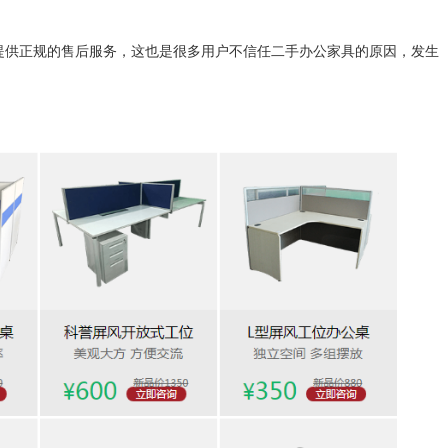
提供正规的售后服务，这也是很多用户不信任二手办公家具的原因，发生