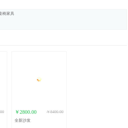
桌椅家具
￥2800.00
00
￥8400.00
全新沙发