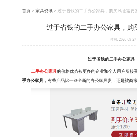
首页
>
家具资讯
>
过于省钱的二手办公家具，购买风险需要
过于省钱的二手办公家具，购
时间: 2020-09-27
过于省钱的二手办公家具
二手办公家具
的价格优势被更多的企业和个人用户所接
手办公家具
，有些产品比一些全新的办公家具贵，还是被商