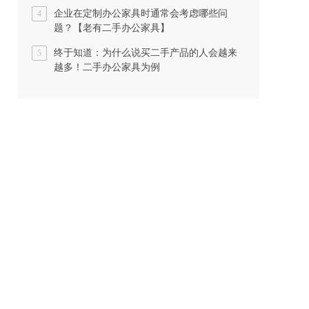
企业在定制办公家具时通常会考虑哪些问
4
题？【老有二手办公家具】
终于知道：为什么说买二手产品的人会越来
5
越多！二手办公家具为例