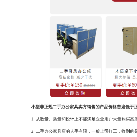
小型非正规二手办公家具卖方销售的产品价格普遍低于
1.
从数量、质量和设计上不能满足企业用户大量购买高
2.
二手办公家具店的人手有限，一般上司打工，收到的