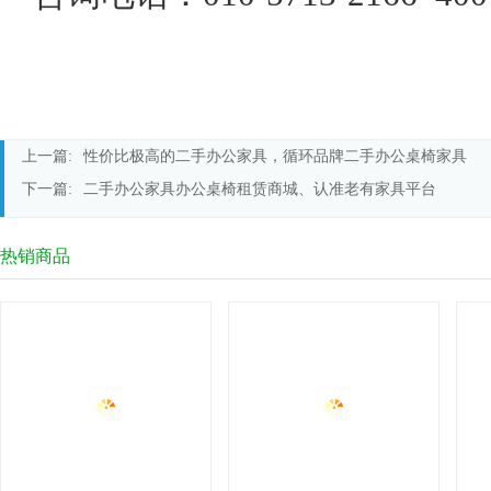
上一篇:
性价比极高的二手办公家具，循环品牌二手办公桌椅家具
下一篇:
二手办公家具办公桌椅租赁商城、认准老有家具平台
热销商品