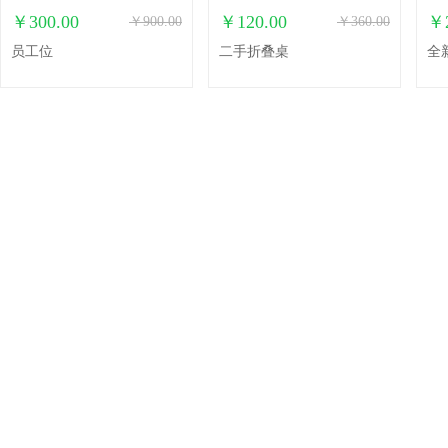
￥300.00
￥120.00
￥2
￥900.00
￥360.00
员工位
二手折叠桌
全