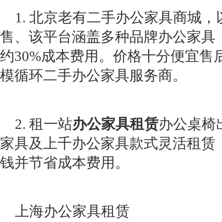
1.
北京老有二手办公家具商城，
售、该平台涵盖多种品牌办公家具
约
30%
成本费用。价格十分便宜售
模循环二手办公家具服务商。
2.
租一站
办公家具租赁
办公桌椅
家具及上千办公家具款式灵活租赁
钱并节省成本费用。
上海办公家具租赁