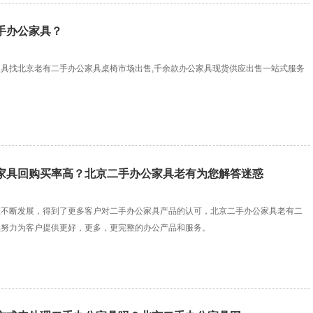
手办公家具？
具找北京老有二手办公家具桌椅市场出售,千余款办公家具现货供应出售一站式服务
家具回购买率高？北京二手办公家具老有为您解答迷惑
业不断发展，得到了更多客户对二手办公家具产品的认可，北京二手办公家具老有二
续努力为客户提供更好，更多，更完整的办公产品和服务。