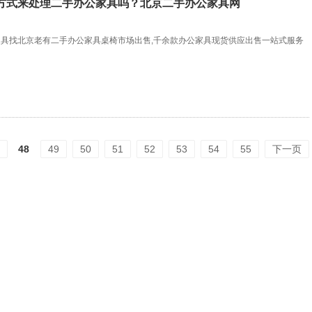
方式来处理二手办公家具吗？北京二手办公家具网
具找北京老有二手办公家具桌椅市场出售,千余款办公家具现货供应出售一站式服务
48
49
50
51
52
53
54
55
下一页