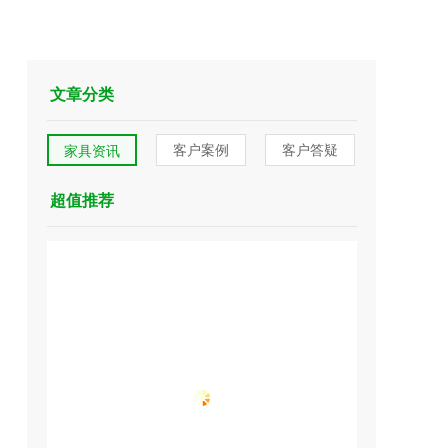
文章分类
客户案例
客户答疑
家具资讯
超值推荐