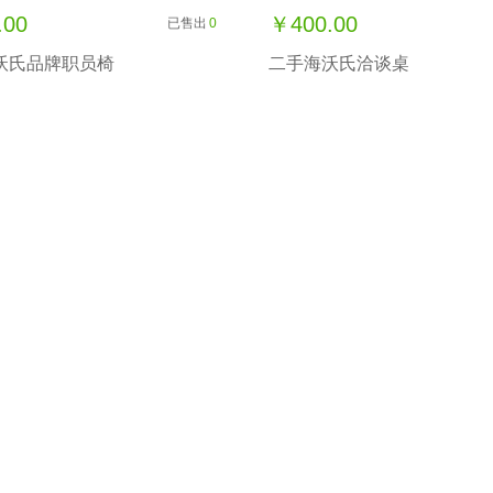
.00
￥400.00
已售出
0
沃氏品牌职员椅
二手海沃氏洽谈桌