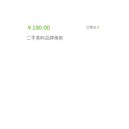
￥190.00
已售出
0
二手美时品牌推柜