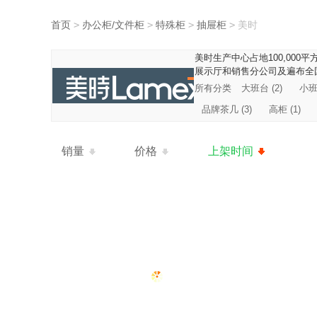
首页
>
办公柜/文件柜
>
特殊柜
>
抽屉柜
>
美时
美时生产中心占地100,0
展示厅和销售分公司及遍布全
所有分类
大班台 (2)
小班台
品牌茶几 (3)
高柜 (1)
销量
价格
上架时间