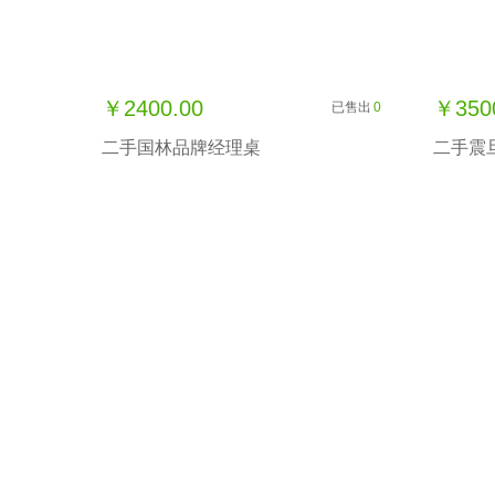
￥2400.00
￥350
已售出
0
二手国林品牌经理桌
二手震