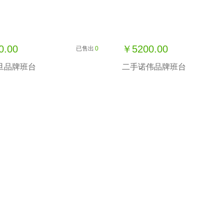
0.00
￥5200.00
已售出
0
旦品牌班台
二手诺伟品牌班台