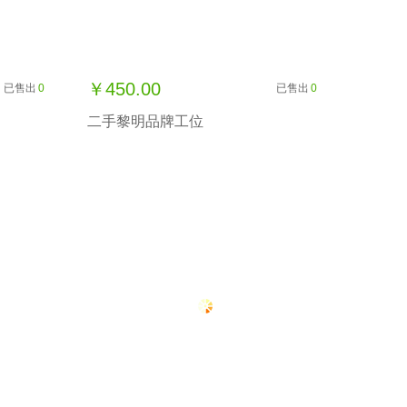
￥450.00
已售出
0
已售出
0
二手黎明品牌工位