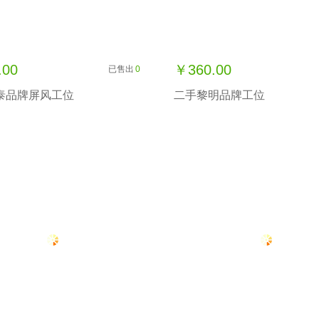
.00
￥360.00
已售出
0
泰品牌屏风工位
二手黎明品牌工位