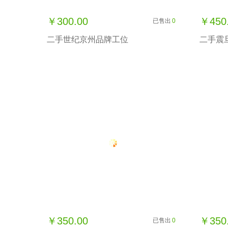
￥300.00
￥450
已售出
0
二手世纪京州品牌工位
二手震
￥350.00
￥350
已售出
0