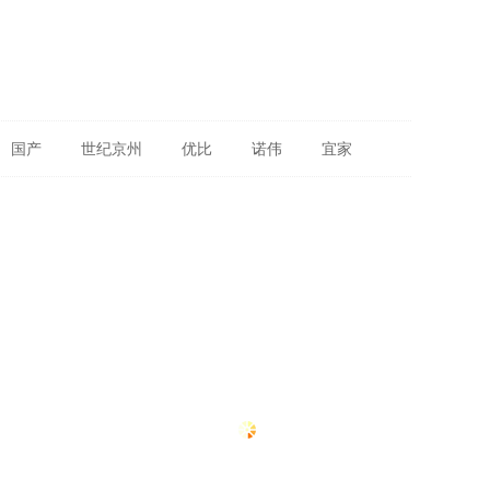
国产
世纪京州
优比
诺伟
宜家