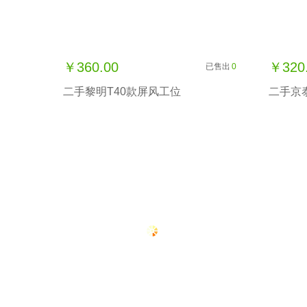
￥360.00
￥320
已售出
0
二手黎明T40款屏风工位
二手京