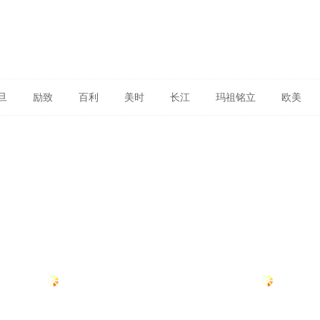
旦
励致
百利
美时
长江
玛祖铭立
欧美