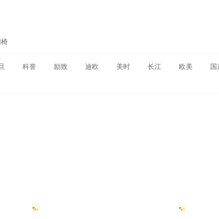
闲椅
旦
科誉
励致
迪欧
美时
长江
欧美
国