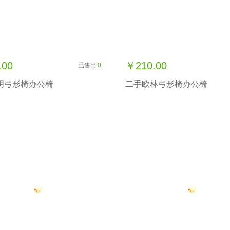
.00
￥210.00
已售出
0
明弓形椅办公椅
二手欧林弓形椅办公椅