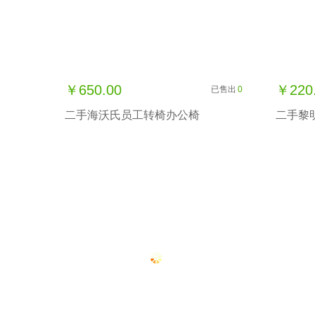
￥650.00
￥220
已售出
0
二手海沃氏员工转椅办公椅
二手黎