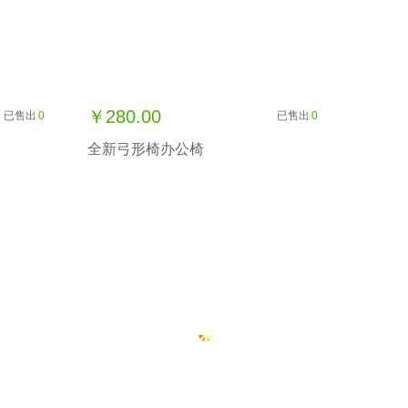
￥280.00
已售出
0
已售出
0
全新弓形椅办公椅