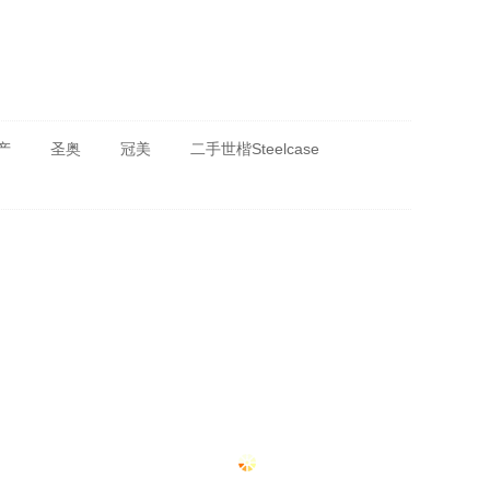
产
圣奥
冠美
二手世楷Steelcase