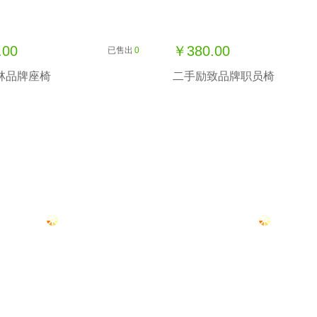
.00
￥380.00
已售出
0
林品牌座椅
二手励致品牌职员椅