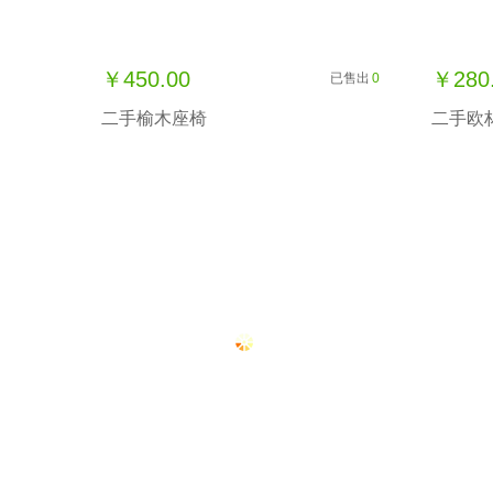
￥450.00
￥280
已售出
0
二手榆木座椅
二手欧