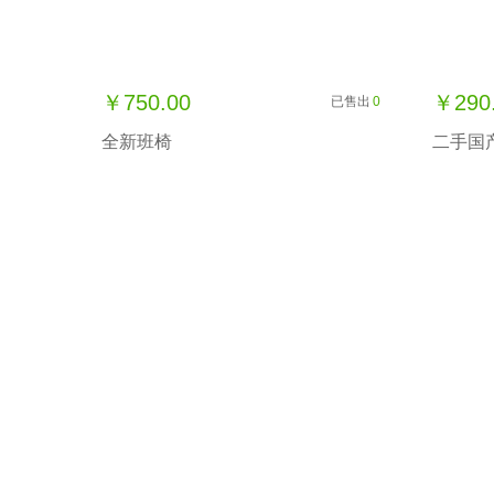
￥750.00
￥290
已售出
0
全新班椅
二手国