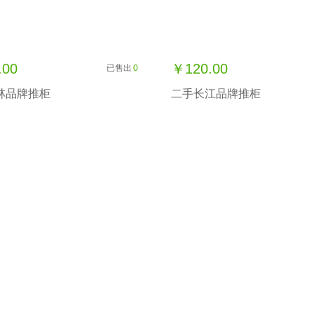
.00
￥120.00
已售出
0
林品牌推柜
二手长江品牌推柜