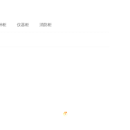
种柜
仪器柜
消防柜