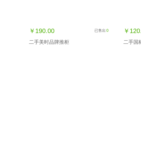
￥190.00
￥120
已售出
0
二手美时品牌推柜
二手国