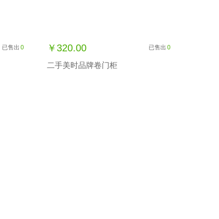
￥320.00
已售出
0
已售出
0
二手美时品牌卷门柜