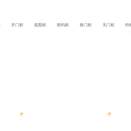
柜
开门柜
底图柜
密码柜
卷门柜
无门柜
特