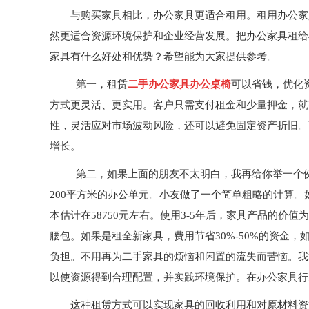
与购买家具相比，办公家具更适合租用。租用办公家
然更适合资源环境保护和企业经营发展。把办公家具租给
家具有什么好处和优势？希望能为大家提供参考。
第一，
租赁
二手办公家具办公桌椅
可以省钱，优化
方式更灵活、更实用。客户只需支付租金和少量押金，就
性，灵活应对市场波动风险，还可以避免固定资产折旧。
增长。
第二，
如果上面的朋友不太明白，我再给你举一个
200
平方米的办公单元。小友做了一个简单粗略的计算。
本估计在
58750
元左右。使用
3-5
年后，家具产品的价值为
腰包。如果是租全新家具，
费用节省
30%-50%
的资金，
负担。不用再为二手家具的烦恼和闲置的流失而苦恼。我
以使资源得到合理配置，并实践环境保护。在办公家具行
这种租赁方式可以实现家具的回收利用和对原材料资