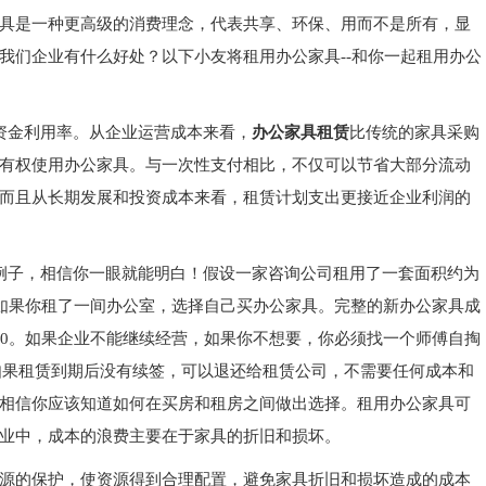
具是一种更高级的消费理念，代表共享、环保、用而不是所有，显
我们企业有什么好处？以下小友将租用办公家具
--
和你一起租用办公
资金利用率。从企业运营成本来看，
办公家具租赁
比传统的家具采购
有权使用办公家具。与一次性支付相比，不仅可以节省大部分流动
而且从长期发展和投资成本来看，租赁计划支出更接近企业利润的
例子，相信你一眼就能明白！假设一家咨询公司租用了一套面积约为
如果你租了一间办公室，选择自己买办公家具。完整的新办公家具成
0
。如果企业不能继续经营，如果你不想要，你必须找一个师傅自掏
如果租赁到期后没有续签，可以退还给租赁公司，不需要任何成本和
相信你应该知道如何在买房和租房之间做出选择。租用办公家具可
业中，成本的浪费主要在于家具的折旧和损坏。
源的保护，使资源得到合理配置，避免家具折旧和损坏造成的成本